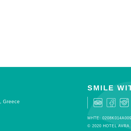
SMILE WI
a, Greece
ΜΗΤΕ: 0208Κ014Α00
© 2020 HOTEL AVRA. A