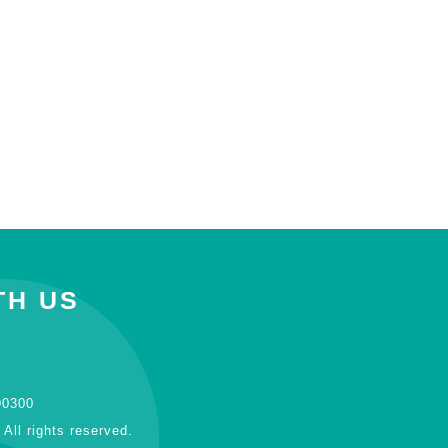
TH US
90300
ll rights reserved.